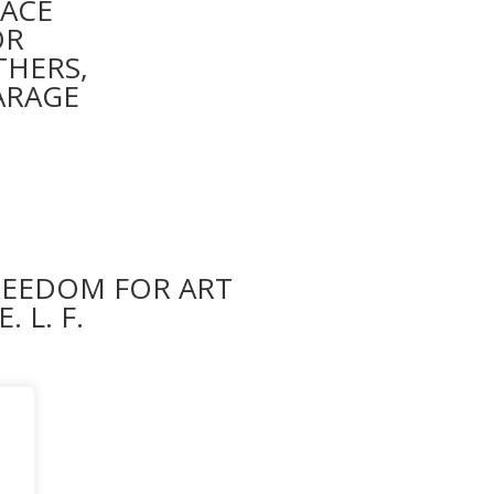
PACE
OR
THERS,
ARAGE
REEDOM FOR ART
E. L. F.